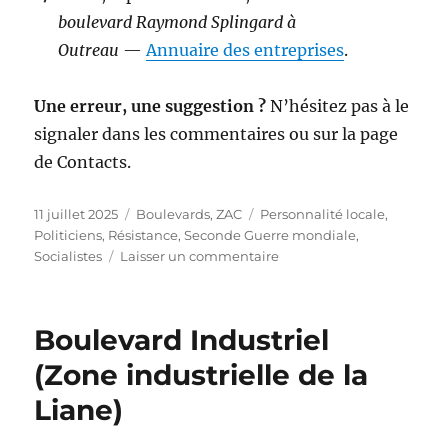
boulevard Raymond Splingard à
Outreau
—
Annuaire des entreprises
.
Une erreur, une suggestion ?
N’hésitez pas à le
signaler dans les commentaires ou sur la page
de Contacts.
Publié
Catégories
Étiquettes
11 juillet 2025
Boulevards
,
ZAC
Personnalité locale
,
le
Politiciens
,
Résistance
,
Seconde Guerre mondiale
,
sur
Socialistes
Laisser un commentaire
Boulevard
Raymond
Splingard
Boulevard Industriel
(Zone industrielle de la
Liane)