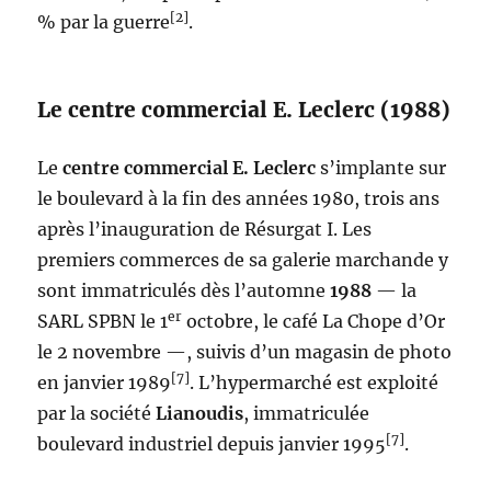
[2]
% par la guerre
.
Le centre commercial E. Leclerc (1988)
Le
centre commercial E. Leclerc
s’implante sur
le boulevard à la fin des années 1980, trois ans
après l’inauguration de Résurgat I. Les
premiers commerces de sa galerie marchande y
sont immatriculés dès l’automne
1988
— la
er
SARL SPBN le 1
octobre, le café La Chope d’Or
le 2 novembre —, suivis d’un magasin de photo
[7]
en janvier 1989
. L’hypermarché est exploité
par la société
Lianoudis
, immatriculée
[7]
boulevard industriel depuis janvier 1995
.