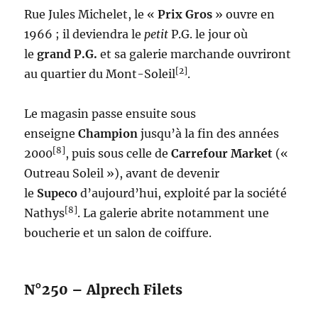
Rue Jules Michelet, le «
Prix Gros
» ouvre en
1966 ; il deviendra le
petit
P.G. le jour où
le
grand P.G.
et sa galerie marchande ouvriront
[2]
au quartier du Mont-Soleil
.
Le magasin passe ensuite sous
enseigne
Champion
jusqu’à la fin des années
[8]
2000
, puis sous celle de
Carrefour Market
(«
Outreau Soleil »), avant de devenir
le
Supeco
d’aujourd’hui, exploité par la société
[8]
Nathys
. La galerie abrite notamment une
boucherie et un salon de coiffure.
N°250 – Alprech Filets