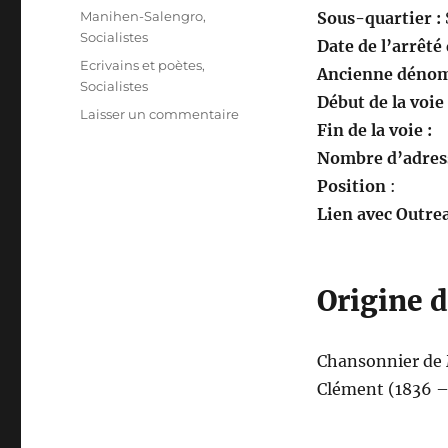
le
Catégories
Manihen-Salengro
,
Sous-quartier :
Socialistes
Date de l’arrêté
Étiquettes
Ecrivains et poètes
,
Ancienne dénom
Socialistes
Début de la voie
sur
Laisser un commentaire
Fin de la voie :
Square
Jean-
Nombre d’adress
Baptiste
Position
:
Clément
Lien avec Outrea
Origine 
Chansonnier de 
Clément (1836 – 