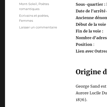
le
Catégories
Mont-Soleil
,
Poètes
Sous-quartier :
romantiques
Date de l’arrêté
Étiquettes
Ecrivains et poètes
,
Ancienne dénom
Femmes
Début de la voie
sur
Laisser un commentaire
Fin de la voie :
Square
George
Nombre d’adress
Sand
Position
:
Lien avec Outrea
Origine 
George Sand est
Aurore Lucile Dup
1876).