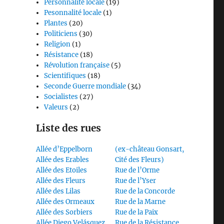
Personnalité locale
(19)
Pesonnalité locale
(1)
Plantes
(20)
Politiciens
(30)
Religion
(1)
Résistance
(18)
Révolution française
(5)
Scientifiques
(18)
Seconde Guerre mondiale
(34)
Socialistes
(27)
Valeurs
(2)
Liste des rues
Allée d’Eppelborn
(ex-château Gonsart,
Allée des Erables
Cité des Fleurs)
Allée des Etoiles
Rue de l’Orme
Allée des Fleurs
Rue de l’Yser
Allée des Lilas
Rue de la Concorde
Allée des Ormeaux
Rue de la Marne
Allée des Sorbiers
Rue de la Paix
Allée Diego Velásquez
Rue de la Résistance