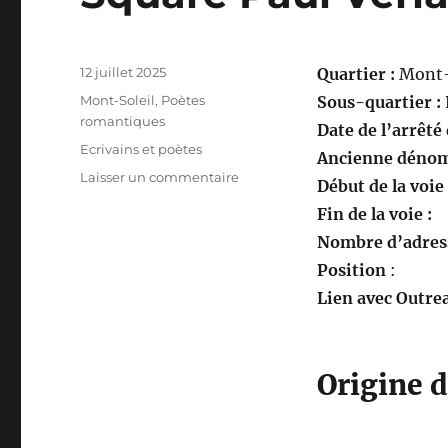
Publié
12 juillet 2025
Quartier :
Mont-
le
Catégories
Mont-Soleil
,
Poètes
Sous-quartier :
romantiques
Date de l’arrêté
Étiquettes
Ecrivains et poètes
Ancienne dénom
sur
Laisser un commentaire
Début de la voie
Square
Fin de la voie :
Paul
Verlaine
Nombre d’adress
Position
:
Lien avec Outrea
Origine 