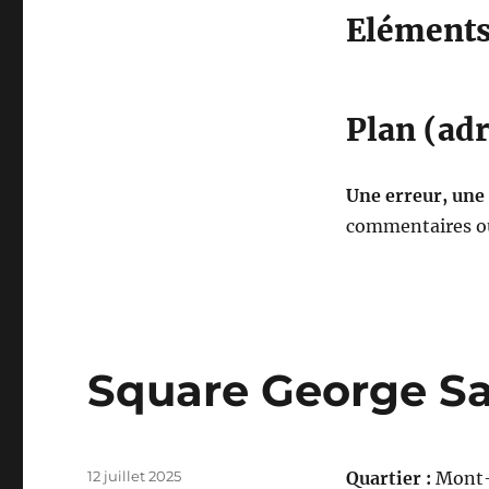
Eléments 
Plan (adr
Une erreur, une
commentaires ou
Square George S
Publié
12 juillet 2025
Quartier :
Mont-