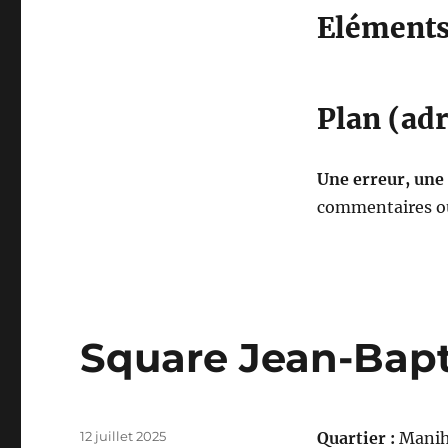
Eléments 
Plan (adr
Une erreur, une
commentaires ou
Square Jean-Bapt
Publié
12 juillet 2025
Quartier :
Manih