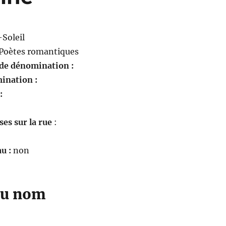
Soleil
Poètes romantiques
 de dénomination :
ination :
 :
es sur la rue
:
u :
non
du nom