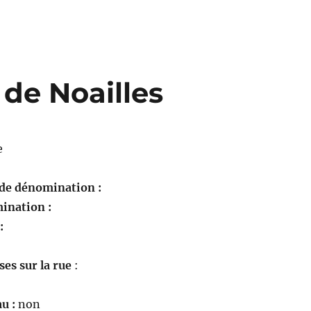
de Noailles
e
 de dénomination :
ination :
 :
es sur la rue
:
u :
non