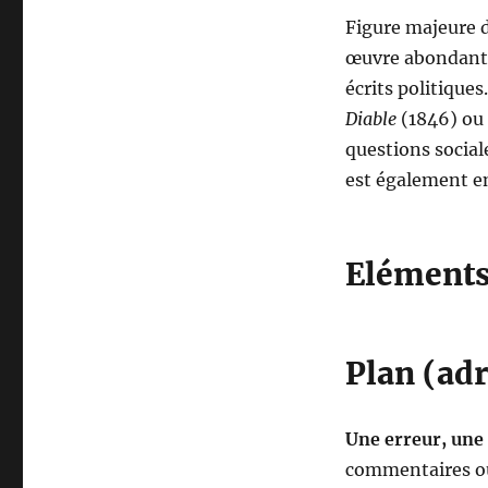
Figure majeure de
œuvre abondante
écrits politique
Diable
(1846) ou
questions social
est également en
Eléments 
Plan (adr
Une erreur, une
commentaires ou