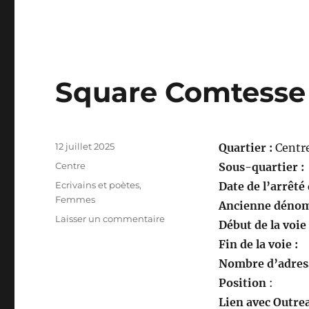
Square Comtesse 
Publié
12 juillet 2025
Quartier :
Centr
le
Catégories
Centre
Sous-quartier :
Étiquettes
Ecrivains et poètes
,
Date de l’arrêté
Femmes
Ancienne dénom
sur
Laisser un commentaire
Début de la voie
Square
Fin de la voie :
Comtesse
de
Nombre d’adress
Noailles
Position
:
Lien avec Outrea