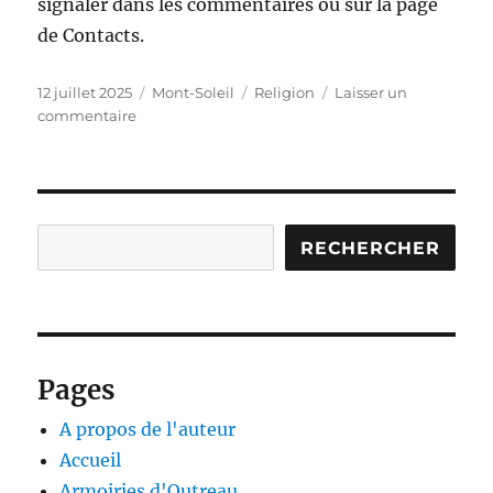
signaler dans les commentaires ou sur la page
de Contacts.
Publié
Catégories
Étiquettes
12 juillet 2025
Mont-Soleil
Religion
Laisser un
le
sur
commentaire
Rue
Saint
Michel
Rechercher
RECHERCHER
Pages
A propos de l'auteur
Accueil
Armoiries d'Outreau