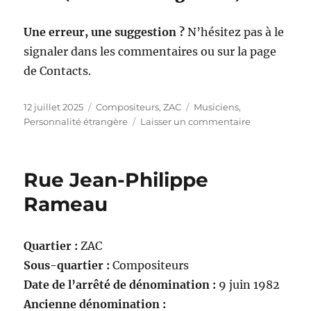
Une erreur, une suggestion ?
N’hésitez pas à le
signaler dans les commentaires ou sur la page
de Contacts.
Publié
Catégories
Étiquettes
12 juillet 2025
Compositeurs
,
ZAC
Musiciens
,
le
sur
Personnalité étrangère
Laisser un commentaire
Rue
Jean-
Sébastien
Rue Jean-Philippe
Bach
Rameau
Quartier :
ZAC
Sous-quartier :
Compositeurs
Date de l’arrêté de dénomination :
9 juin 1982
Ancienne dénomination :