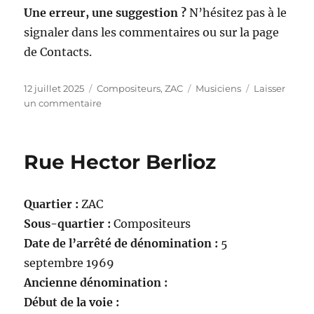
Une erreur, une suggestion ?
N’hésitez pas à le
signaler dans les commentaires ou sur la page
de Contacts.
Publié
Catégories
Étiquettes
12 juillet 2025
Compositeurs
,
ZAC
Musiciens
Laisser
le
sur
un commentaire
Rue
Jean-
Philippe
Rue Hector Berlioz
Rameau
Quartier :
ZAC
Sous-quartier :
Compositeurs
Date de l’arrêté de dénomination :
5
septembre 1969
Ancienne dénomination :
Début de la voie :