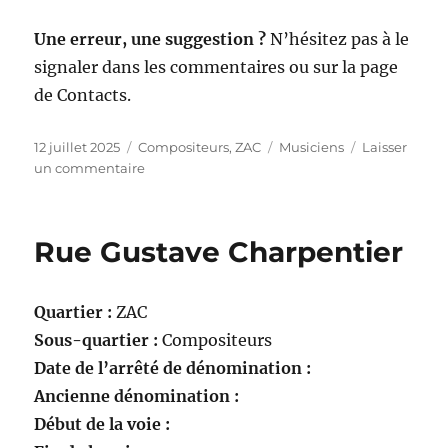
Une erreur, une suggestion ?
N’hésitez pas à le
signaler dans les commentaires ou sur la page
de Contacts.
Publié
Catégories
Étiquettes
12 juillet 2025
Compositeurs
,
ZAC
Musiciens
Laisser
le
sur
un commentaire
Rue
Hector
Berlioz
Rue Gustave Charpentier
Quartier :
ZAC
Sous-quartier :
Compositeurs
Date de l’arrêté de dénomination :
Ancienne dénomination :
Début de la voie :