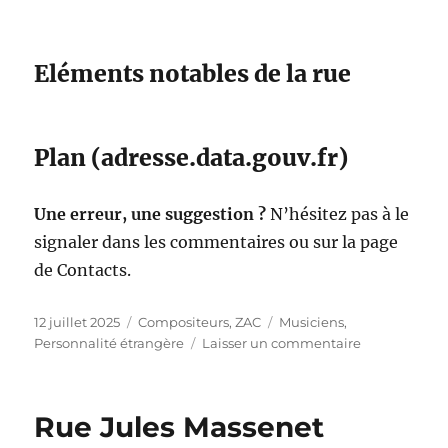
Eléments notables de la rue
Plan (adresse.data.gouv.fr)
Une erreur, une suggestion ?
N’hésitez pas à le
signaler dans les commentaires ou sur la page
de Contacts.
Publié
Catégories
Étiquettes
12 juillet 2025
Compositeurs
,
ZAC
Musiciens
,
le
sur
Personnalité étrangère
Laisser un commentaire
Rue
Maurice
Ravel
Rue Jules Massenet