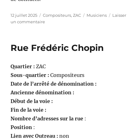
Publié
Catégories
Étiquettes
12 juillet 2025
Compositeurs
,
ZAC
Musiciens
Laisser
le
sur
un commentaire
Rue
Georges
Bizet
Rue Frédéric Chopin
Quartier :
ZAC
Sous-quartier :
Compositeurs
Date de l’arrêté de dénomination :
Ancienne dénomination :
Début de la voie :
Fin de la voie :
Nombre d’adresses sur la rue
:
Position
:
Lien avec Outreau :
non