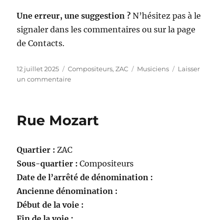
Une erreur, une suggestion ?
N’hésitez pas à le
signaler dans les commentaires ou sur la page
de Contacts.
Publié
Catégories
Étiquettes
12 juillet 2025
Compositeurs
,
ZAC
Musiciens
Laisser
le
sur
un commentaire
Square
Charles
Gounod
Rue Mozart
Quartier :
ZAC
Sous-quartier :
Compositeurs
Date de l’arrêté de dénomination :
Ancienne dénomination :
Début de la voie :
Fin de la voie :