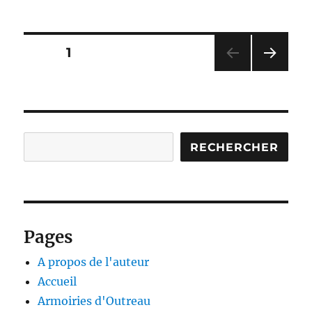
Frédéric
Chopin
Pagination
PAGE
1
PAG
des
E
SUIV
publications
ANT
E
Rechercher
RECHERCHER
Pages
A propos de l'auteur
Accueil
Armoiries d'Outreau