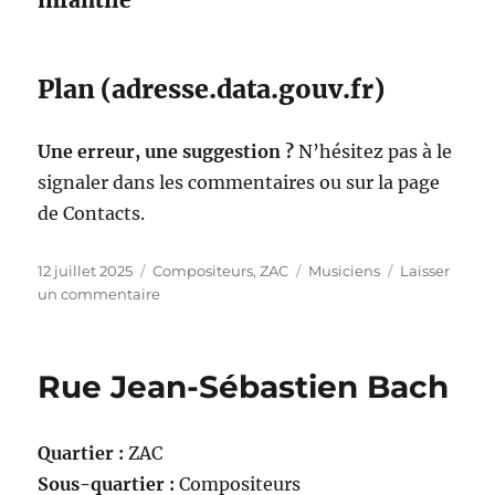
infantile
Plan (adresse.data.gouv.fr)
Une erreur, une suggestion ?
N’hésitez pas à le
signaler dans les commentaires ou sur la page
de Contacts.
Publié
Catégories
Étiquettes
12 juillet 2025
Compositeurs
,
ZAC
Musiciens
Laisser
le
sur
un commentaire
Rue
Jules
Massenet
Rue Jean-Sébastien Bach
Quartier :
ZAC
Sous-quartier :
Compositeurs