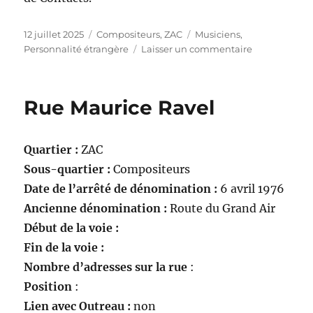
Publié
Catégories
Étiquettes
12 juillet 2025
Compositeurs
,
ZAC
Musiciens
,
le
sur
Personnalité étrangère
Laisser un commentaire
Rue
Mozart
Rue Maurice Ravel
Quartier :
ZAC
Sous-quartier :
Compositeurs
Date de l’arrêté de dénomination :
6 avril 1976
Ancienne dénomination :
Route du Grand Air
Début de la voie :
Fin de la voie :
Nombre d’adresses sur la rue
:
Position
:
Lien avec Outreau :
non