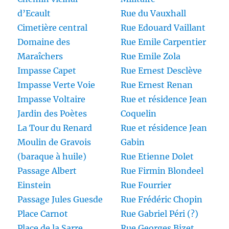
d’Ecault
Rue du Vauxhall
Cimetière central
Rue Edouard Vaillant
Domaine des
Rue Emile Carpentier
Maraîchers
Rue Emile Zola
Impasse Capet
Rue Ernest Desclève
Impasse Verte Voie
Rue Ernest Renan
Impasse Voltaire
Rue et résidence Jean
Jardin des Poètes
Coquelin
La Tour du Renard
Rue et résidence Jean
Moulin de Gravois
Gabin
(baraque à huile)
Rue Etienne Dolet
Passage Albert
Rue Firmin Blondeel
Einstein
Rue Fourrier
Passage Jules Guesde
Rue Frédéric Chopin
Place Carnot
Rue Gabriel Péri (?)
Place de la Sarre
Rue Georges Bizet