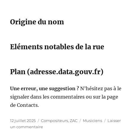
Origine du nom
Eléments notables de la rue
Plan (adresse.data.gouv.fr)
Une erreur, une suggestion ?
N’hésitez pas à le
signaler dans les commentaires ou sur la page
de Contacts.
Publié
Catégories
Étiquettes
12 juillet 2025
Compositeurs
,
ZAC
Musiciens
Laisser
le
sur
un commentaire
Rue