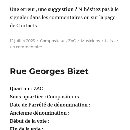
Une erreur, une suggestion ?
N’hésitez pas à le
signaler dans les commentaires ou sur la page
de Contacts.
Publié
Catégories
Étiquettes
12 juillet 2025
Compositeurs
,
ZAC
Musiciens
Laisser
le
sur
un commentaire
Rue
Gustave
Charpentier
Rue Georges Bizet
Quartier :
ZAC
Sous-quartier :
Compositeurs
Date de l’arrêté de dénomination :
Ancienne dénomination :
Début de la voie :
Fin de la voie :