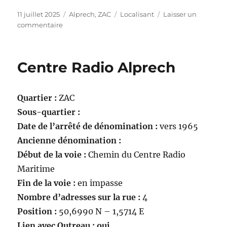
Publié
Catégories
Étiquettes
11 juillet 2025
Alprech
,
ZAC
Localisant
Laisser un
le
sur
commentaire
Chemin
du
centre
Centre Radio Alprech
radio
maritime
Quartier :
ZAC
Sous-quartier :
Date de l’arrêté de dénomination :
vers 1965
Ancienne dénomination :
Début de la voie :
Chemin du Centre Radio
Maritime
Fin de la voie :
en impasse
Nombre d’adresses sur la rue :
4
Position :
50,6990 N – 1,5714 E
Lien avec Outreau : oui