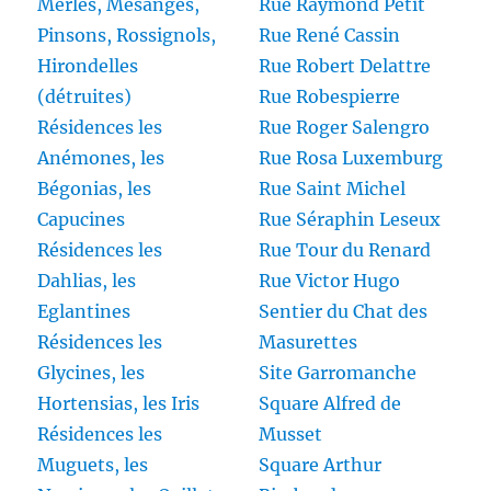
Merles, Mésanges,
Rue Raymond Petit
Pinsons, Rossignols,
Rue René Cassin
Hirondelles
Rue Robert Delattre
(détruites)
Rue Robespierre
Résidences les
Rue Roger Salengro
Anémones, les
Rue Rosa Luxemburg
Bégonias, les
Rue Saint Michel
Capucines
Rue Séraphin Leseux
Résidences les
Rue Tour du Renard
Dahlias, les
Rue Victor Hugo
Eglantines
Sentier du Chat des
Résidences les
Masurettes
Glycines, les
Site Garromanche
Hortensias, les Iris
Square Alfred de
Résidences les
Musset
Muguets, les
Square Arthur