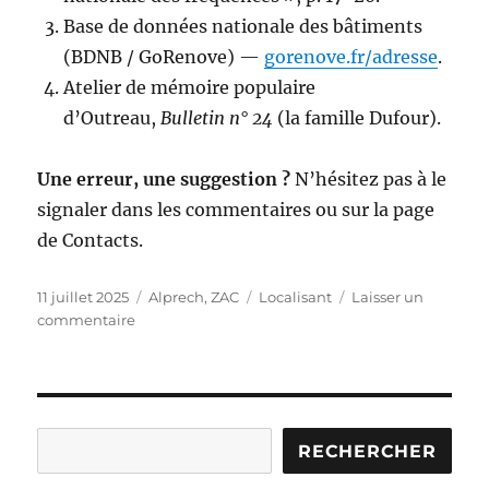
Base de données nationale des bâtiments
(BDNB / GoRenove) —
gorenove.fr/adresse
.
Atelier de mémoire populaire
d’Outreau,
Bulletin n° 24
(la famille Dufour).
Une erreur, une suggestion ?
N’hésitez pas à le
signaler dans les commentaires ou sur la page
de Contacts.
Publié
Catégories
Étiquettes
11 juillet 2025
Alprech
,
ZAC
Localisant
Laisser un
le
sur
commentaire
Centre
Radio
Alprech
Rechercher
RECHERCHER