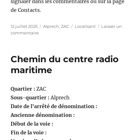
signaler dans les commentaires ou sur la page
de Contacts.
Publié
Catégories
Étiquettes
12 juillet 2025
Alprech
,
ZAC
Localisant
Laisser un
le
sur
commentaire
Rue
du
Cap
Chemin du centre radio
maritime
Quartier :
ZAC
Sous-quartier :
Alprech
Date de l’arrêté de dénomination :
Ancienne dénomination :
Début de la voie :
Fin de la voie :