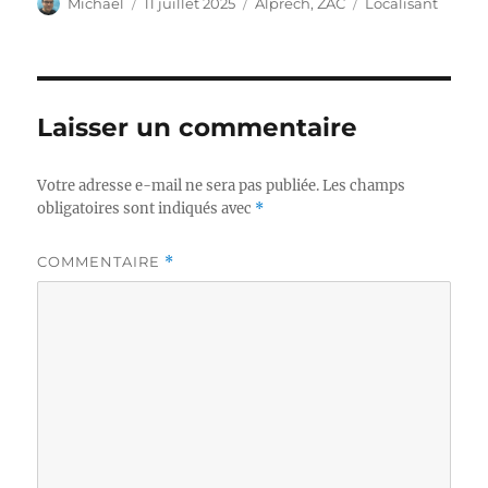
Auteur
Publié
Catégories
Étiquettes
Michael
11 juillet 2025
Alprech
,
ZAC
Localisant
le
Laisser un commentaire
Votre adresse e-mail ne sera pas publiée.
Les champs
obligatoires sont indiqués avec
*
COMMENTAIRE
*