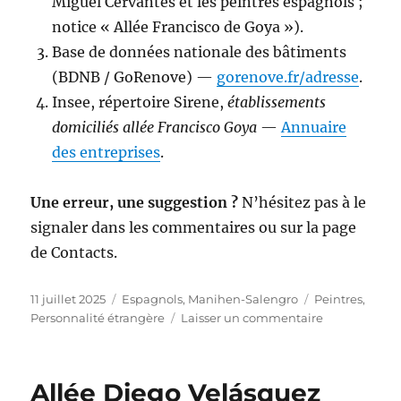
Miguel Cervantès et les peintres espagnols ;
notice « Allée Francisco de Goya »).
Base de données nationale des bâtiments
(BDNB / GoRenove) —
gorenove.fr/adresse
.
Insee, répertoire Sirene,
établissements
domiciliés allée Francisco Goya
—
Annuaire
des entreprises
.
Une erreur, une suggestion ?
N’hésitez pas à le
signaler dans les commentaires ou sur la page
de Contacts.
Publié
Catégories
Étiquettes
11 juillet 2025
Espagnols
,
Manihen-Salengro
Peintres
,
le
sur
Personnalité étrangère
Laisser un commentaire
Allée
Francisco
Goya
Allée Diego Velásquez