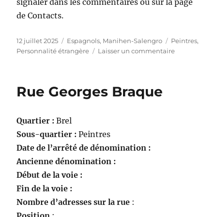
signaler dans les commentaires ou sur la page
de Contacts.
Publié
Catégories
Étiquettes
12 juillet 2025
Espagnols
,
Manihen-Salengro
Peintres
,
le
sur
Personnalité étrangère
Laisser un commentaire
Square
Pablo
Picasso
Rue Georges Braque
Quartier :
Brel
Sous-quartier :
Peintres
Date de l’arrêté de dénomination :
Ancienne dénomination :
Début de la voie :
Fin de la voie :
Nombre d’adresses sur la rue
:
Position
: