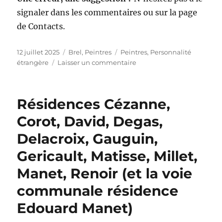
signaler dans les commentaires ou sur la page
de Contacts.
Publié
Catégories
Étiquettes
12 juillet 2025
Brel
,
Peintres
Peintres
,
Personnalité
le
sur
étrangère
Laisser un commentaire
Rue
Georges
Braque
Résidences Cézanne,
Corot, David, Degas,
Delacroix, Gauguin,
Gericault, Matisse, Millet,
Manet, Renoir (et la voie
communale résidence
Edouard Manet)