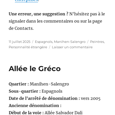
Une erreur, une suggestion ?
N’hésitez pas à le
signaler dans les commentaires ou sur la page
de Contacts.
Publié
Catégories
Étiquettes
11 juillet 2025
Espagnols
,
Manihen-Salengro
Peintres
,
le
sur
Personnalité étrangère
Laisser un commentaire
Allée
Salvador
Dali
Allée le Gréco
Quartier :
Manihen-Salengro
Sous-quartier :
Espagnols
Date de l’arrêté de dénomination :
vers 2005
Ancienne dénomination :
Début de la voie :
Allée Salvador Dali