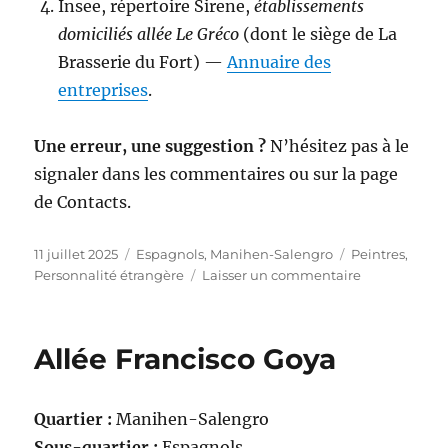
Insee, répertoire Sirene,
établissements
domiciliés allée Le Gréco
(dont le siège de La
Brasserie du Fort) —
Annuaire des
entreprises
.
Une erreur, une suggestion ?
N’hésitez pas à le
signaler dans les commentaires ou sur la page
de Contacts.
Publié
Catégories
Étiquettes
11 juillet 2025
Espagnols
,
Manihen-Salengro
Peintres
,
le
sur
Personnalité étrangère
Laisser un commentaire
Allée
le
Gréco
Allée Francisco Goya
Quartier :
Manihen-Salengro
Sous-quartier :
Espagnols