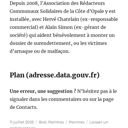
Depuis 2008, l’Association des Rédacteurs
Communaux Solidaires de la Côte d’Opale y est
installée, avec Hervé Chatelain (ex-responsable
commercial) et Alain Simon (ex-gérant de
société) qui aident bénévolement à monter un
dossier de surendettement, ou les victimes
d’arnaque ou de malfaçon.
Plan (adresse.data.gouv.fr)
Une erreur, une suggestion ?
N’hésitez pas à le
signaler dans les commentaires ou sur la page
de Contacts.
Publié
Catégories
Étiquettes
11 juillet 2025
Brel
,
Peintres
Peintres
Laisser un
le
sur