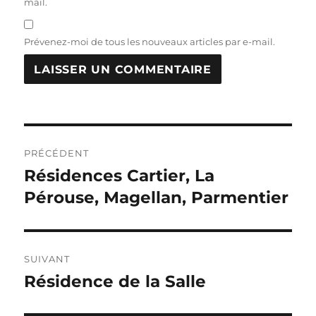
mail.
Prévenez-moi de tous les nouveaux articles par e-mail.
Navigation
PRÉCÉDENT
de
Résidences Cartier, La
Publication
précédente :
Pérouse, Magellan, Parmentier
l’article
SUIVANT
Résidence de la Salle
Publication
suivante :