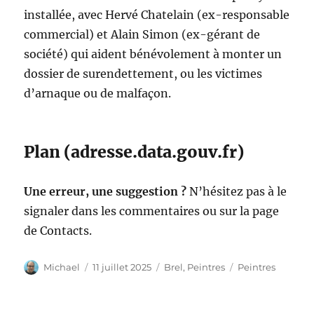
installée, avec Hervé Chatelain (ex-responsable
commercial) et Alain Simon (ex-gérant de
société) qui aident bénévolement à monter un
dossier de surendettement, ou les victimes
d’arnaque ou de malfaçon.
Plan (adresse.data.gouv.fr)
Une erreur, une suggestion ?
N’hésitez pas à le
signaler dans les commentaires ou sur la page
de Contacts.
Auteur
Publié
Catégories
Étiquettes
Michael
11 juillet 2025
Brel
,
Peintres
Peintres
le