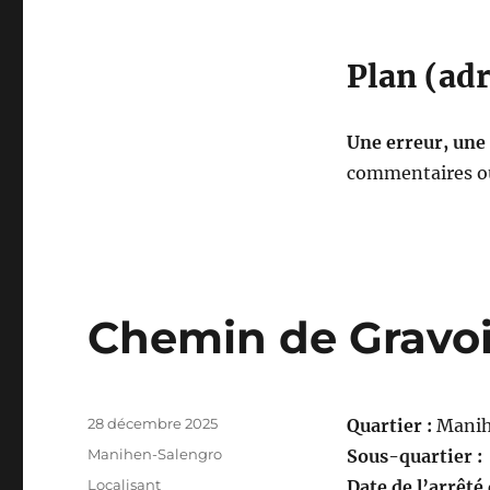
Plan (adr
Une erreur, une
commentaires ou
Chemin de Gravo
Publié
28 décembre 2025
Quartier :
Manih
le
Catégories
Manihen-Salengro
Sous-quartier :
Étiquettes
Localisant
Date de l’arrêté