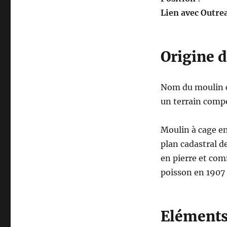
huile)
Lien avec Outrea
Origine 
Nom du moulin co
un terrain compo
Moulin à cage en
plan cadastral d
en pierre et co
poisson en 1907 
Eléments 