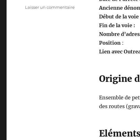
sur
Laisser un commentaire
Ancienne dénom
Chemin
Début de la voie
de
Fin de la voie :
Gravois
Nombre d’adress
Position
:
Lien avec Outrea
Origine 
Ensemble de peti
des routes (grav
Eléments 