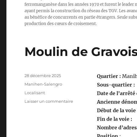
ferromanganèse dans les années 1970 et furent le leader m
ayant permis la construction du réseau des TGV. Les avancé
au bénéfice de concurrents en partie étrangers. Seule subsi
production des cœurs de croisement.
Moulin de Gravois
Publié
28 décembre 2025
Quartier :
Manih
le
Catégories
Manihen-Salengro
Sous-quartier :
Étiquettes
Localisant
Date de l’arrêté
sur
Laisser un commentaire
Ancienne dénom
Moulin
Début de la voie
de
Fin de la voie :
Gravois
(baraque
Nombre d’adress
à
Position
: