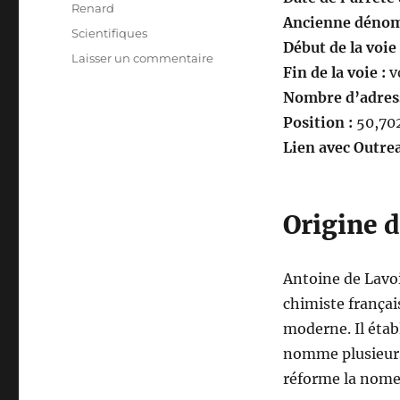
Renard
Ancienne dénom
Étiquettes
Scientifiques
Début de la voie 
sur
Laisser un commentaire
Fin de la voie :
v
Allée
Lavoisier
Nombre d’adresse
Position :
50,702
Lien avec Outre
Origine 
Antoine de Lavoi
chimiste françai
moderne. Il établ
nomme plusieurs
réforme la nome