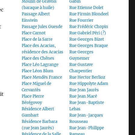
Moulin de Gravois
Gabin
(baraque à huile)
Rue Etienne Dolet
ec
Passage Albert
Rue Firmin Blondeel
Einstein
Rue Fourrier
t
Passage Jules Guesde
Rue Frédéric Chopin
Place Carnot
Rue Gabriel Péri (?)
Place de la Sarre
Rue Georges Bizet
Place des Acacias,
Rue Georges Braque
résidence des Acacias
Rue Georges
Place des Chênes
Guynemer
Place Léo Lagrange
Rue Gustave
Place Léon Blum
Charpentier
Place Mendès France
Rue Hector Berlioz
Place Miguel de
Rue Hippolyte Adam
Cervantès
Rue Jean Jaurès
it
Place Pierre
Rue Jean Macé
Bérégovoy
Rue Jean-Baptiste
Résidence Albert
Lebas
Gambart
Rue Jean-Jacques
Résidence Barbara
Rousseau
(rue Jean Jaurès)
Rue Jean-Philippe
Résidence de la Salle
Rameau