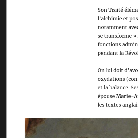
Son Traité élém
l’alchimie et po
notamment avec l
se transforme ».
fonctions admini
pendant la Révol
On lui doit d’av
oxydations (con
et la balance. S
épouse
Marie-An
les textes angla