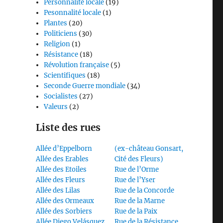
Personnalité locale
(19)
Pesonnalité locale
(1)
Plantes
(20)
Politiciens
(30)
Religion
(1)
Résistance
(18)
Révolution française
(5)
Scientifiques
(18)
Seconde Guerre mondiale
(34)
Socialistes
(27)
Valeurs
(2)
Liste des rues
Allée d’Eppelborn
(ex-château Gonsart,
Allée des Erables
Cité des Fleurs)
Allée des Etoiles
Rue de l’Orme
Allée des Fleurs
Rue de l’Yser
Allée des Lilas
Rue de la Concorde
Allée des Ormeaux
Rue de la Marne
Allée des Sorbiers
Rue de la Paix
Allée Diego Velásquez
Rue de la Résistance