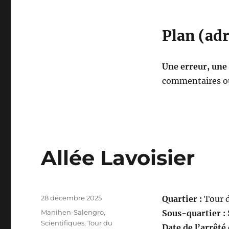
Plan (adr
Une erreur, une
commentaires ou
Allée Lavoisier
Publié
28 décembre 2025
Quartier :
Tour 
le
Catégories
Manihen-Salengro
,
Sous-quartier :
Scientifiques
,
Tour du
Date de l’arrêté