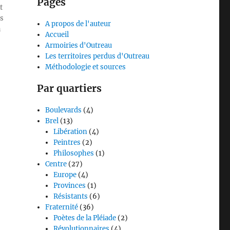
Pages
t
is
A propos de l'auteur
a
Accueil
Armoiries d'Outreau
Les territoires perdus d'Outreau
Méthodologie et sources
Par quartiers
Boulevards
(4)
Brel
(13)
Libération
(4)
Peintres
(2)
Philosophes
(1)
Centre
(27)
Europe
(4)
Provinces
(1)
Résistants
(6)
Fraternité
(36)
Poètes de la Pléiade
(2)
Révolutionnaires
(4)