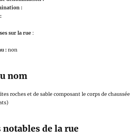
ination :
 :
es sur la rue
:
u :
non
du nom
tes roches et de sable composant le corps de chaussée
ats)
notables de la rue