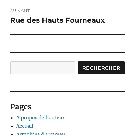
SUIVANT
Rue des Hauts Fourneaux
Publication
suivante :
Rechercher
RECHERCHER
Pages
A propos de l'auteur
Accueil
Armoiries d'Outreau