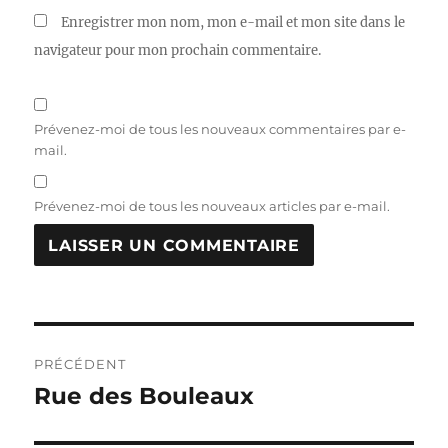
Enregistrer mon nom, mon e-mail et mon site dans le
navigateur pour mon prochain commentaire.
Prévenez-moi de tous les nouveaux commentaires par e-
mail.
Prévenez-moi de tous les nouveaux articles par e-mail.
Navigation
PRÉCÉDENT
de
Rue des Bouleaux
Publication
précédente :
l’article