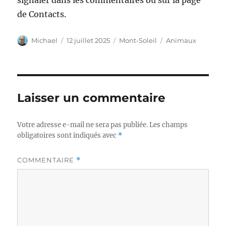
signaler dans les commentaires ou sur la page
de Contacts.
Auteur
Publié
Catégories
Étiquettes
Michael
12 juillet 2025
Mont-Soleil
Animaux
le
Laisser un commentaire
Votre adresse e-mail ne sera pas publiée.
Les champs
obligatoires sont indiqués avec
*
COMMENTAIRE
*