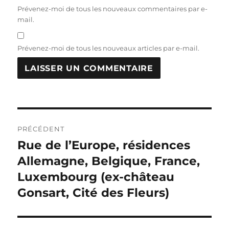
Prévenez-moi de tous les nouveaux commentaires par e-
mail.
Prévenez-moi de tous les nouveaux articles par e-mail.
Navigation
PRÉCÉDENT
de
Rue de l’Europe, résidences
Publication
précédente :
Allemagne, Belgique, France,
l’article
Luxembourg (ex-château
Gonsart, Cité des Fleurs)