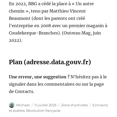
En 2022, BBG a cédé la place à « Un autre
chemin », tenu par Matthieu Vincent
Beaumont (dont les parents ont créé
l’entreprise en 2008 avec un premier magasin à
Coudekerque-Branches). (Outreau Mag, juin
2022).
Plan (adresse.data.gouv.fr)
Une erreur, une suggestion ?
N’hésitez pas à le
signaler dans les commentaires ou sur la page
de Contacts.
Auteur
Publié
Catégories
Étiquettes
Michael
11 juillet 2025
Zone d'activités
Ecrivains
le
et poètes
,
Révolution française