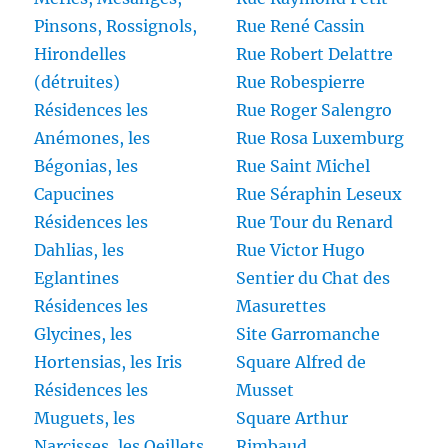
Pinsons, Rossignols,
Rue René Cassin
Hirondelles
Rue Robert Delattre
(détruites)
Rue Robespierre
Résidences les
Rue Roger Salengro
Anémones, les
Rue Rosa Luxemburg
Bégonias, les
Rue Saint Michel
Capucines
Rue Séraphin Leseux
Résidences les
Rue Tour du Renard
Dahlias, les
Rue Victor Hugo
Eglantines
Sentier du Chat des
Résidences les
Masurettes
Glycines, les
Site Garromanche
Hortensias, les Iris
Square Alfred de
Résidences les
Musset
Muguets, les
Square Arthur
Narcisses, les Oeillets,
Rimbaud