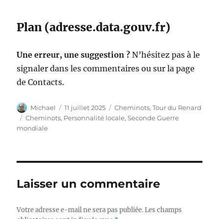
Plan (adresse.data.gouv.fr)
Une erreur, une suggestion ?
N’hésitez pas à le
signaler dans les commentaires ou sur la page
de Contacts.
Auteur
Publié
Catégories
Michael
11 juillet 2025
Cheminots
,
Tour du Renard
le
Étiquettes
Cheminots
,
Personnalité locale
,
Seconde Guerre
mondiale
Laisser un commentaire
Votre adresse e-mail ne sera pas publiée.
Les champs