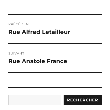
Navigation
PRÉCÉDENT
de
Rue Alfred Letailleur
Publication
précédente :
l’article
SUIVANT
Rue Anatole France
Publication
suivante :
Rechercher
RECHERCHER