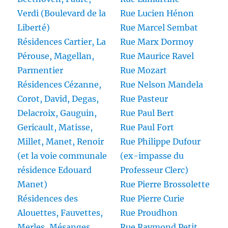
Verdi (Boulevard de la
Rue Lucien Hénon
Liberté)
Rue Marcel Sembat
Résidences Cartier, La
Rue Marx Dormoy
Pérouse, Magellan,
Rue Maurice Ravel
Parmentier
Rue Mozart
Résidences Cézanne,
Rue Nelson Mandela
Corot, David, Degas,
Rue Pasteur
Delacroix, Gauguin,
Rue Paul Bert
Gericault, Matisse,
Rue Paul Fort
Millet, Manet, Renoir
Rue Philippe Dufour
(et la voie communale
(ex-impasse du
résidence Edouard
Professeur Clerc)
Manet)
Rue Pierre Brossolette
Résidences des
Rue Pierre Curie
Alouettes, Fauvettes,
Rue Proudhon
Merles, Mésanges,
Rue Raymond Petit