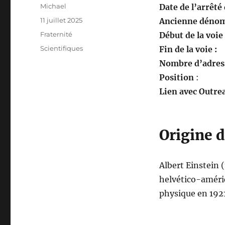
Auteur
Michael
Date de l’arrêté
Publié
11 juillet 2025
Ancienne dénom
le
Catégories
Fraternité
Début de la voie
Étiquettes
Scientifiques
Fin de la voie :
Nombre d’adress
Position
:
Lien avec Outrea
Origine 
Albert Einstein 
helvético-américa
physique en 1921