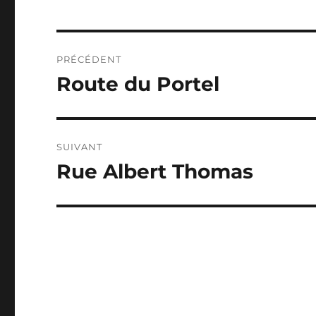
Navigation
PRÉCÉDENT
de
Route du Portel
Publication
précédente :
l’article
SUIVANT
Rue Albert Thomas
Publication
suivante :