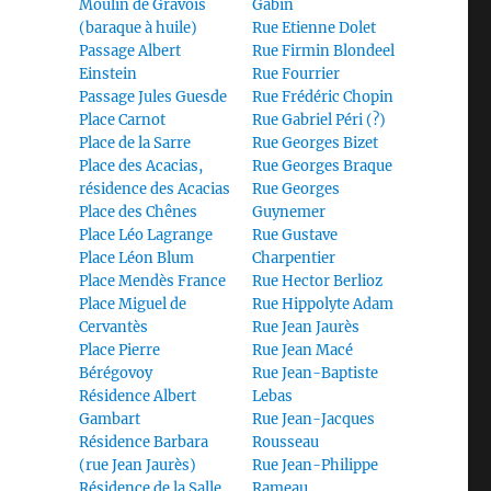
Moulin de Gravois
Gabin
(baraque à huile)
Rue Etienne Dolet
Passage Albert
Rue Firmin Blondeel
Einstein
Rue Fourrier
Passage Jules Guesde
Rue Frédéric Chopin
Place Carnot
Rue Gabriel Péri (?)
Place de la Sarre
Rue Georges Bizet
Place des Acacias,
Rue Georges Braque
résidence des Acacias
Rue Georges
Place des Chênes
Guynemer
Place Léo Lagrange
Rue Gustave
Place Léon Blum
Charpentier
Place Mendès France
Rue Hector Berlioz
Place Miguel de
Rue Hippolyte Adam
Cervantès
Rue Jean Jaurès
Place Pierre
Rue Jean Macé
Bérégovoy
Rue Jean-Baptiste
Résidence Albert
Lebas
Gambart
Rue Jean-Jacques
Résidence Barbara
Rousseau
(rue Jean Jaurès)
Rue Jean-Philippe
Résidence de la Salle
Rameau