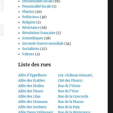
Personnalité locale
(19)
Pesonnalité locale
(1)
Plantes
(20)
Politiciens
(30)
Religion
(1)
Résistance
(18)
Révolution française
(5)
Scientifiques
(18)
Seconde Guerre mondiale
(34)
Socialistes
(27)
Valeurs
(2)
Liste des rues
Allée d’Eppelborn
(ex-château Gonsart,
Allée des Erables
Cité des Fleurs)
Allée des Etoiles
Rue de l’Orme
Allée des Fleurs
Rue de l’Yser
Allée des Lilas
Rue de la Concorde
Allée des Ormeaux
Rue de la Marne
Allée des Sorbiers
Rue de la Paix
Allée Diego Velásquez
Rue de la Résistance