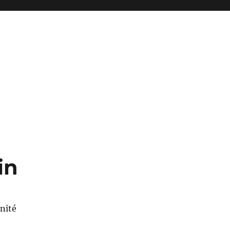
in
nité