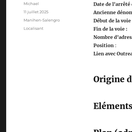
Auteur
Michael
Date de l’arrêté
Publié
11 juillet 2025
Ancienne dénom
le
Catégories
Manihen-Salengro
Début de la voie
Étiquettes
Localisant
Fin de la voie :
Nombre d’adress
Position
:
Lien avec Outrea
Origine 
Eléments 