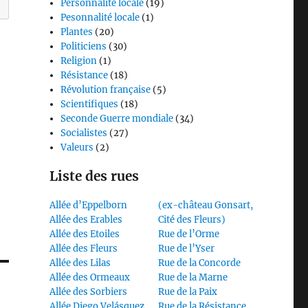
Personnalité locale
(19)
Pesonnalité locale
(1)
Plantes
(20)
Politiciens
(30)
Religion
(1)
Résistance
(18)
Révolution française
(5)
Scientifiques
(18)
Seconde Guerre mondiale
(34)
Socialistes
(27)
Valeurs
(2)
Liste des rues
Allée d’Eppelborn
(ex-château Gonsart,
Allée des Erables
Cité des Fleurs)
Allée des Etoiles
Rue de l’Orme
Allée des Fleurs
Rue de l’Yser
Allée des Lilas
Rue de la Concorde
Allée des Ormeaux
Rue de la Marne
Allée des Sorbiers
Rue de la Paix
Allée Diego Velásquez
Rue de la Résistance