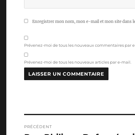
Enregistrer mon nom, mon e-mail et mon site dans 
Prévenez-moi de tous les nouveaux commentaires par e
Prévenez-moi de tous les nouveaux articles par e-mail.
Navigation
PRÉCÉDENT
de