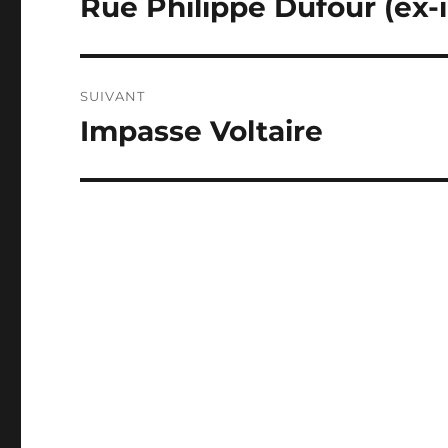
Rue Philippe Dufour (ex-
Publication
précédente :
l’article
SUIVANT
Impasse Voltaire
Publication
suivante :