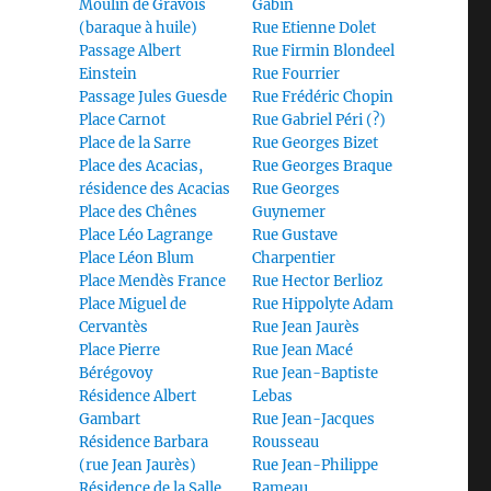
Moulin de Gravois
Gabin
(baraque à huile)
Rue Etienne Dolet
Passage Albert
Rue Firmin Blondeel
Einstein
Rue Fourrier
Passage Jules Guesde
Rue Frédéric Chopin
Place Carnot
Rue Gabriel Péri (?)
Place de la Sarre
Rue Georges Bizet
Place des Acacias,
Rue Georges Braque
résidence des Acacias
Rue Georges
Place des Chênes
Guynemer
Place Léo Lagrange
Rue Gustave
Place Léon Blum
Charpentier
Place Mendès France
Rue Hector Berlioz
Place Miguel de
Rue Hippolyte Adam
Cervantès
Rue Jean Jaurès
Place Pierre
Rue Jean Macé
Bérégovoy
Rue Jean-Baptiste
Résidence Albert
Lebas
Gambart
Rue Jean-Jacques
Résidence Barbara
Rousseau
(rue Jean Jaurès)
Rue Jean-Philippe
Résidence de la Salle
Rameau