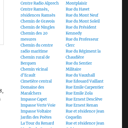
Centre Radio Alprech
Montplaisir
Centre Ramsès,
Rue du Havet
résidences Ramsès
Rue du Mont Neuf
Chemin de Gravois
Rue du Mont Soleil
Chemin de Ningles
Rue du Président
Chemin des 20
Kennedy
mesures
Rue du Professeur
Chemin du centre
Clerc
radio maritime
Rue du Régiment la
Chemin rural de
Chaudière
Berquen
Rue du Sentier
Chemin vicinal
Militaire
d’Ecault
Rue du Vauxhall
Cimetière central
Rue Edouard Vaillant
Domaine des
Rue Emile Carpentier
8
,
Maraîchers
Rue Emile Zola
s
Impasse Capet
Rue Ernest Desclève
Impasse Verte Voie
Rue Ernest Renan
Impasse Voltaire
Rue et résidence Jean
Jardin des Poètes
Coquelin
La Tour du Renard
Rue et résidence Jean