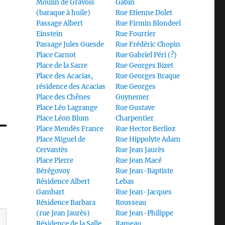
Moulin de Gravois
Gabin
(baraque à huile)
Rue Etienne Dolet
Passage Albert
Rue Firmin Blondeel
Einstein
Rue Fourrier
Passage Jules Guesde
Rue Frédéric Chopin
Place Carnot
Rue Gabriel Péri (?)
Place de la Sarre
Rue Georges Bizet
Place des Acacias,
Rue Georges Braque
résidence des Acacias
Rue Georges
Place des Chênes
Guynemer
Place Léo Lagrange
Rue Gustave
Place Léon Blum
Charpentier
Place Mendès France
Rue Hector Berlioz
Place Miguel de
Rue Hippolyte Adam
Cervantès
Rue Jean Jaurès
Place Pierre
Rue Jean Macé
Bérégovoy
Rue Jean-Baptiste
Résidence Albert
Lebas
Gambart
Rue Jean-Jacques
Résidence Barbara
Rousseau
(rue Jean Jaurès)
Rue Jean-Philippe
Résidence de la Salle
Rameau