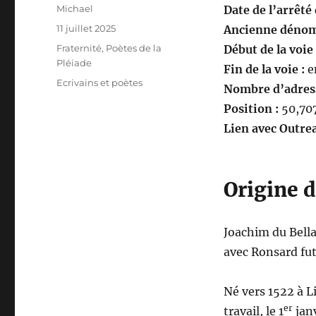
Auteur
Michael
Date de l’arrêté
Publié
11 juillet 2025
Ancienne dénom
le
Catégories
Fraternité
,
Poètes de la
Début de la voie 
Pléiade
Fin de la voie :
e
Étiquettes
Ecrivains et poètes
Nombre d’adresse
Position :
50,707
Lien avec Outre
Origine 
Joachim du Bella
avec Ronsard fut 
Né vers 1522 à Li
er
travail, le 1
janv