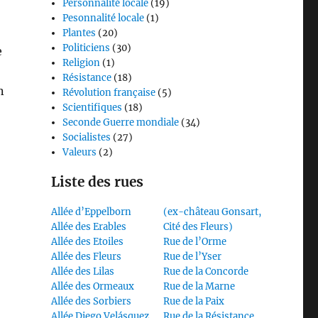
Personnalité locale
(19)
Pesonnalité locale
(1)
Plantes
(20)
Politiciens
(30)
e
Religion
(1)
Résistance
(18)
n
Révolution française
(5)
Scientifiques
(18)
Seconde Guerre mondiale
(34)
Socialistes
(27)
Valeurs
(2)
Liste des rues
Allée d’Eppelborn
(ex-château Gonsart,
Allée des Erables
Cité des Fleurs)
Allée des Etoiles
Rue de l’Orme
Allée des Fleurs
Rue de l’Yser
Allée des Lilas
Rue de la Concorde
Allée des Ormeaux
Rue de la Marne
Allée des Sorbiers
Rue de la Paix
Allée Diego Velásquez
Rue de la Résistance