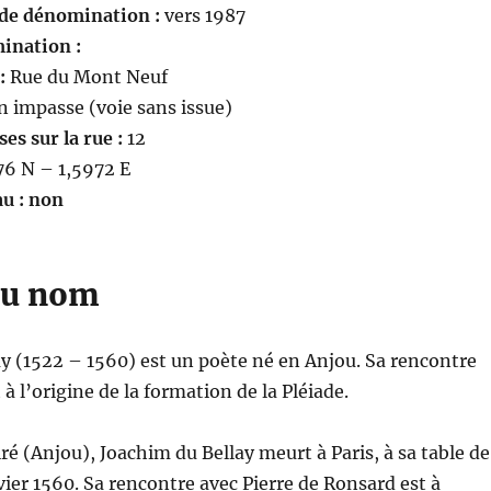
 de dénomination :
vers 1987
ination :
:
Rue du Mont Neuf
n impasse (voie sans issue)
s sur la rue :
12
6 N – 1,5972 E
au : non
du nom
y (1522 – 1560) est un poète né en Anjou. Sa rencontre
à l’origine de la formation de la Pléiade.
ré (Anjou), Joachim du Bellay meurt à Paris, à sa table de
ier 1560. Sa rencontre avec Pierre de Ronsard est à