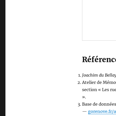
Référenc
Joachim du Bella
Atelier de Mémoi
section « Les ru
».
Base de données
—
gorenove.fr/