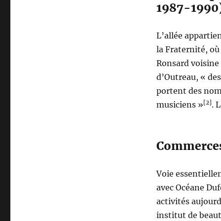
1987-1990
L’allée appartie
la Fraternité, où
Ronsard voisine 
d’Outreau, « des
portent des noms
[2]
musiciens »
. 
Commerce
Voie essentiellem
avec Océane Dufe
activités aujour
institut de beau