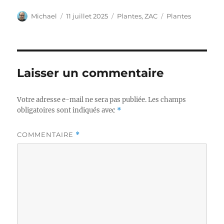
Auteur
Publié
Catégories
Étiquettes
Michael
11 juillet 2025
Plantes
,
ZAC
Plantes
le
Laisser un commentaire
Votre adresse e-mail ne sera pas publiée.
Les champs
obligatoires sont indiqués avec
*
COMMENTAIRE
*