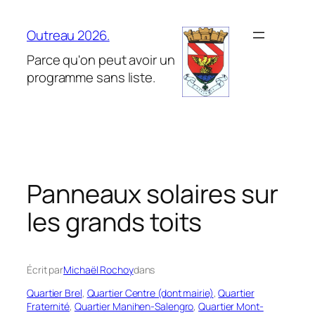
Aller
au
Outreau 2026.
contenu
Parce qu'on peut avoir un
programme sans liste.
Panneaux solaires sur
les grands toits
Écrit par
Michaël Rochoy
dans
Quartier Brel
, 
Quartier Centre (dont mairie)
, 
Quartier
Fraternité
, 
Quartier Manihen-Salengro
, 
Quartier Mont-