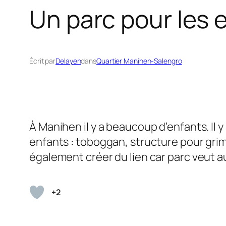
Un parc pour les 
Écrit par
Delayen
dans
Quartier Manihen-Salengro
À Manihen il y a beaucoup d’enfants. Il y 
enfants : toboggan, structure pour grim
également créer du lien car parc veut aus
+2