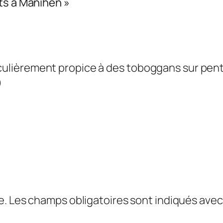
ts à Manihen »
iculièrement propice à des toboggans sur pent
)
e.
Les champs obligatoires sont indiqués ave