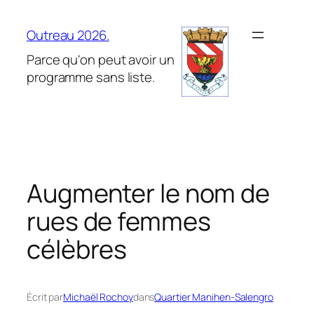
Aller
au
Outreau 2026.
contenu
Parce qu'on peut avoir un
programme sans liste.
Augmenter le nom de
rues de femmes
célèbres
Écrit par
Michaël Rochoy
dans
Quartier Manihen-Salengro