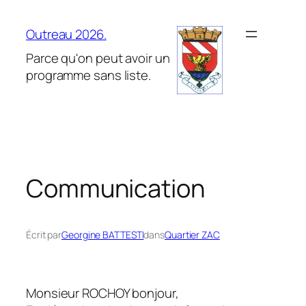
Aller
au
Outreau 2026.
contenu
Parce qu'on peut avoir un
programme sans liste.
Communication
Écrit par
Georgine BATTESTI
dans
Quartier ZAC
Monsieur ROCHOY bonjour,