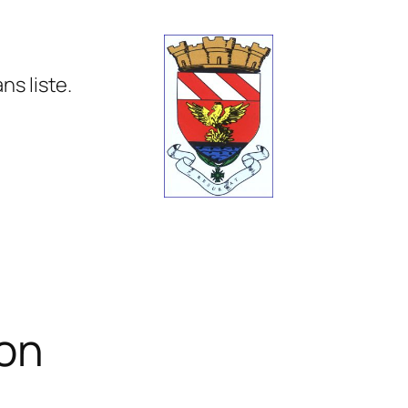
s liste.
ion