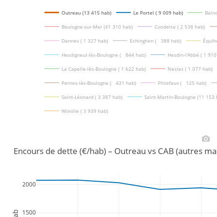
Outreau (13 415 hab)
Le Portel ( 9 009 hab)
Bainc
Boulogne-sur-Mer (41 310 hab)
Condette ( 2 538 hab)
Dannes ( 1 327 hab)
Echinghen (   388 hab)
Équih
Hesdigneul-lès-Boulogne (   844 hab)
Hesdin-l'Abbé ( 1 910
La Capelle-lès-Boulogne ( 1 622 hab)
Nesles ( 1 077 hab)
Pernes-lès-Boulogne (   431 hab)
Pittefaux (   125 hab)
Saint-Léonard ( 3 387 hab)
Saint-Martin-Boulogne (11 153 
Wimille ( 3 939 hab)
Encours de dette (€/hab) – Outreau vs CAB (autres m
2000
1500