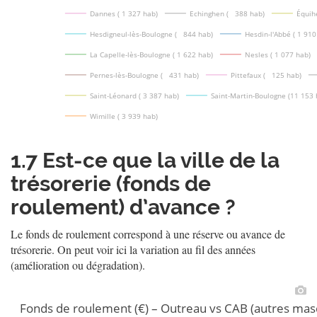
Dannes ( 1 327 hab)
Echinghen (   388 hab)
Équih
Hesdigneul-lès-Boulogne (   844 hab)
Hesdin-l'Abbé ( 1 910
La Capelle-lès-Boulogne ( 1 622 hab)
Nesles ( 1 077 hab)
Pernes-lès-Boulogne (   431 hab)
Pittefaux (   125 hab)
Saint-Léonard ( 3 387 hab)
Saint-Martin-Boulogne (11 153 
Wimille ( 3 939 hab)
1.7
Est-ce que la ville de la
trésorerie (fonds de
roulement) d’avance ?
Le fonds de roulement correspond à une réserve ou avance de
trésorerie. On peut voir ici la variation au fil des années
(amélioration ou dégradation).
Fonds de roulement (€) – Outreau vs CAB (autres ma