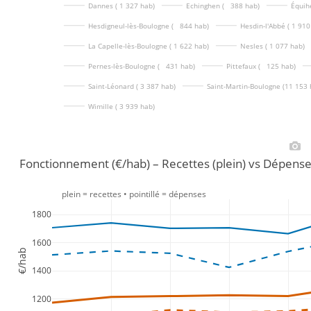
Dannes ( 1 327 hab)
Echinghen (   388 hab)
Équih
Hesdigneul-lès-Boulogne (   844 hab)
Hesdin-l'Abbé ( 1 910
La Capelle-lès-Boulogne ( 1 622 hab)
Nesles ( 1 077 hab)
Pernes-lès-Boulogne (   431 hab)
Pittefaux (   125 hab)
Saint-Léonard ( 3 387 hab)
Saint-Martin-Boulogne (11 153 
Wimille ( 3 939 hab)
Fonctionnement (€/hab) – Recettes (plein) vs Dépense
plein = recettes • pointillé = dépenses
1800
1600
€/hab
1400
1200