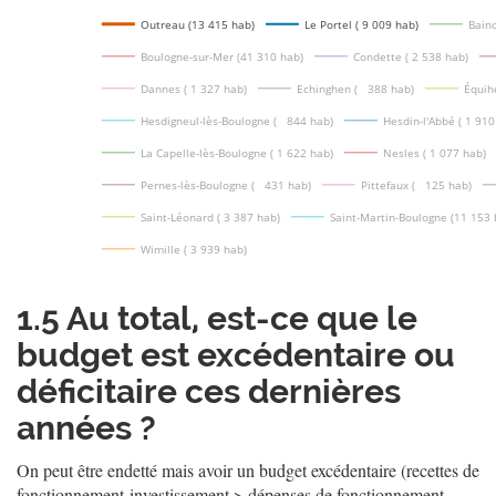
Outreau (13 415 hab)
Le Portel ( 9 009 hab)
Bainc
Boulogne-sur-Mer (41 310 hab)
Condette ( 2 538 hab)
Dannes ( 1 327 hab)
Echinghen (   388 hab)
Équih
Hesdigneul-lès-Boulogne (   844 hab)
Hesdin-l'Abbé ( 1 910
La Capelle-lès-Boulogne ( 1 622 hab)
Nesles ( 1 077 hab)
Pernes-lès-Boulogne (   431 hab)
Pittefaux (   125 hab)
Saint-Léonard ( 3 387 hab)
Saint-Martin-Boulogne (11 153 
Wimille ( 3 939 hab)
1.5
Au total, est-ce que le
budget est excédentaire ou
déficitaire ces dernières
années ?
On peut être endetté mais avoir un budget excédentaire (recettes de
fonctionnement-investissement > dépenses de fonctionnement-