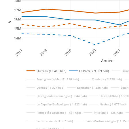
18M
17M
16M
€
15M
14M
2017
2018
2019
2020
2021
Année
Outreau (13 415 hab)
Le Portel ( 9 009 hab)
Bainc
Boulogne-sur-Mer (41 310 hab)
Condette ( 2 538 hab)
Dannes ( 1 327 hab)
Echinghen (   388 hab)
Équih
Hesdigneul-lès-Boulogne (   844 hab)
Hesdin-l'Abbé ( 1 910
La Capelle-lès-Boulogne ( 1 622 hab)
Nesles ( 1 077 hab)
Pernes-lès-Boulogne (   431 hab)
Pittefaux (   125 hab)
Saint-Léonard ( 3 387 hab)
Saint-Martin-Boulogne (11 153 