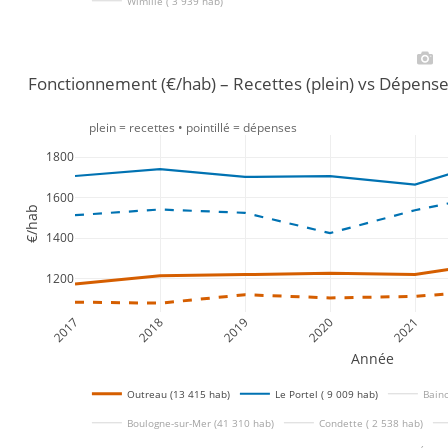
Wimille ( 3 939 hab)
Fonctionnement (€/hab) – Recettes (plein) vs Dépense
plein = recettes • pointillé = dépenses
1800
1600
€/hab
1400
1200
2017
2018
2019
2020
2021
Année
Outreau (13 415 hab)
Le Portel ( 9 009 hab)
Bainc
Boulogne-sur-Mer (41 310 hab)
Condette ( 2 538 hab)