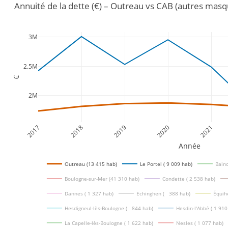
Annuité de la dette (€) – Outreau vs CAB (autres mas
3M
2.5M
€
2M
2017
2018
2019
2020
2021
Année
Outreau (13 415 hab)
Le Portel ( 9 009 hab)
Bainc
Boulogne-sur-Mer (41 310 hab)
Condette ( 2 538 hab)
Dannes ( 1 327 hab)
Echinghen (   388 hab)
Équih
Hesdigneul-lès-Boulogne (   844 hab)
Hesdin-l'Abbé ( 1 910
La Capelle-lès-Boulogne ( 1 622 hab)
Nesles ( 1 077 hab)