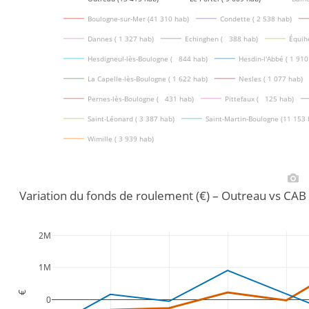
Boulogne-sur-Mer (41 310 hab)
Condette ( 2 538 hab)
Dannes ( 1 327 hab)
Echinghen (   388 hab)
Équih
Hesdigneul-lès-Boulogne (   844 hab)
Hesdin-l'Abbé ( 1 910
La Capelle-lès-Boulogne ( 1 622 hab)
Nesles ( 1 077 hab)
Pernes-lès-Boulogne (   431 hab)
Pittefaux (   125 hab)
Saint-Léonard ( 3 387 hab)
Saint-Martin-Boulogne (11 153 
Wimille ( 3 939 hab)
Variation du fonds de roulement (€) – Outreau vs CA
2M
1M
€
0