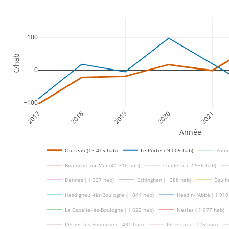
100
€/hab
0
−100
2017
2018
2019
2020
2021
Année
Outreau (13 415 hab)
Le Portel ( 9 009 hab)
Bainc
Boulogne-sur-Mer (41 310 hab)
Condette ( 2 538 hab)
Dannes ( 1 327 hab)
Echinghen (   388 hab)
Équih
Hesdigneul-lès-Boulogne (   844 hab)
Hesdin-l'Abbé ( 1 910
La Capelle-lès-Boulogne ( 1 622 hab)
Nesles ( 1 077 hab)
Pernes-lès-Boulogne (   431 hab)
Pittefaux (   125 hab)