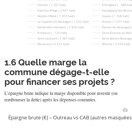
Dannes ( 1 327 hab)
Echinghen (   388 hab
Équihen-Plage ( 2 641 hab)
Hesdigneul-lès-Boulog
Hesdin-l'Abbé ( 1 910 hab)
Isques ( 1 168 hab)
La Capelle-lès-Boulogne ( 1 622 hab)
Nesles ( 1 077 hab)
Neufchâtel-Hardelot ( 3 936 hab)
Pernes-lès-Boulogne (
Pittefaux (   125 hab)
Saint-Étienne-au-Mon
Saint-Léonard ( 3 387 hab)
Saint-Martin-Boulogn
Wimereux ( 6 523 hab)
Wimille ( 3 939 hab)
1.6
Quelle marge la
commune dégage-t-elle
pour financer ses projets ?
L’épargne brute indique la marge disponible pour investir (ou
rembourser la dette) après les dépenses courantes.
Épargne brute (€) – Outreau vs CAB (autres masquées