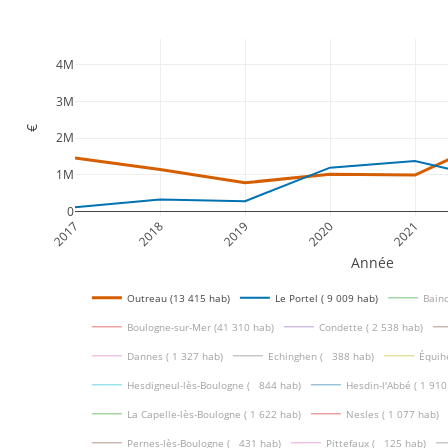
4M
3M
€
2M
1M
0
2017
2018
2019
2020
2021
Année
Outreau (13 415 hab)
Le Portel ( 9 009 hab)
Bainc
Boulogne-sur-Mer (41 310 hab)
Condette ( 2 538 hab)
Dannes ( 1 327 hab)
Echinghen (   388 hab)
Équih
Hesdigneul-lès-Boulogne (   844 hab)
Hesdin-l'Abbé ( 1 910
La Capelle-lès-Boulogne ( 1 622 hab)
Nesles ( 1 077 hab)
Pernes-lès-Boulogne (   431 hab)
Pittefaux (   125 hab)