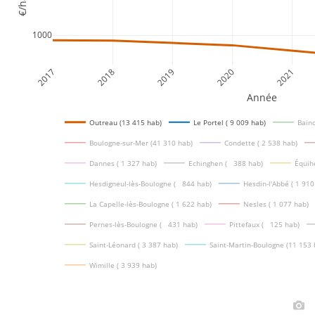
€/hab
1000
2017
2018
2019
2020
2021
Année
Outreau (13 415 hab)
Le Portel ( 9 009 hab)
Bainc
Boulogne-sur-Mer (41 310 hab)
Condette ( 2 538 hab)
Dannes ( 1 327 hab)
Echinghen (   388 hab)
Équih
Hesdigneul-lès-Boulogne (   844 hab)
Hesdin-l'Abbé ( 1 910
La Capelle-lès-Boulogne ( 1 622 hab)
Nesles ( 1 077 hab)
Pernes-lès-Boulogne (   431 hab)
Pittefaux (   125 hab)
Saint-Léonard ( 3 387 hab)
Saint-Martin-Boulogne (11 153 
Wimille ( 3 939 hab)