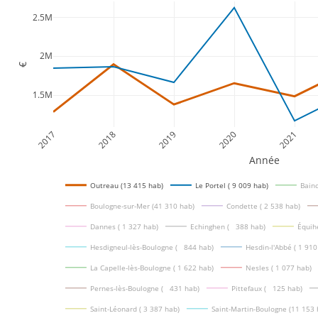
2.5M
2M
€
1.5M
2017
2018
2019
2020
2021
Année
Outreau (13 415 hab)
Le Portel ( 9 009 hab)
Bainc
Boulogne-sur-Mer (41 310 hab)
Condette ( 2 538 hab)
Dannes ( 1 327 hab)
Echinghen (   388 hab)
Équih
Hesdigneul-lès-Boulogne (   844 hab)
Hesdin-l'Abbé ( 1 910
La Capelle-lès-Boulogne ( 1 622 hab)
Nesles ( 1 077 hab)
Pernes-lès-Boulogne (   431 hab)
Pittefaux (   125 hab)
Saint-Léonard ( 3 387 hab)
Saint-Martin-Boulogne (11 153 