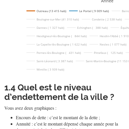
Année
Outreau (13 415 hab)
Le Portel ( 9 009 hab)
Bainc
Boulogne-sur-Mer (41 310 hab)
Condette ( 2 538 hab)
Dannes ( 1 327 hab)
Echinghen (   388 hab)
Équih
Hesdigneul-lès-Boulogne (   844 hab)
Hesdin-l'Abbé ( 1 910
La Capelle-lès-Boulogne ( 1 622 hab)
Nesles ( 1 077 hab)
Pernes-lès-Boulogne (   431 hab)
Pittefaux (   125 hab)
Saint-Léonard ( 3 387 hab)
Saint-Martin-Boulogne (11 153 
Wimille ( 3 939 hab)
1.4
Quel est le niveau
d’endettement de la ville ?
Vous avez deux graphiques :
Encours de dette : c’est le montant de la dette ;
Annuité : c’est le montant dépensé chaque année pour la