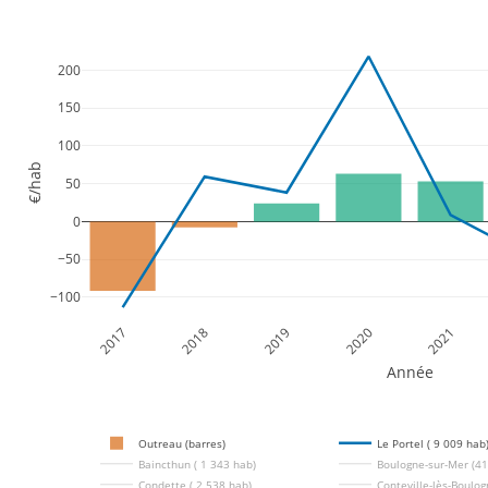
200
150
100
€/hab
50
0
−50
−100
2017
2018
2019
2020
2021
Année
Outreau (barres)
Le Portel ( 9 009 hab
Baincthun ( 1 343 hab)
Boulogne-sur-Mer (41
Condette ( 2 538 hab)
Conteville-lès-Boulog