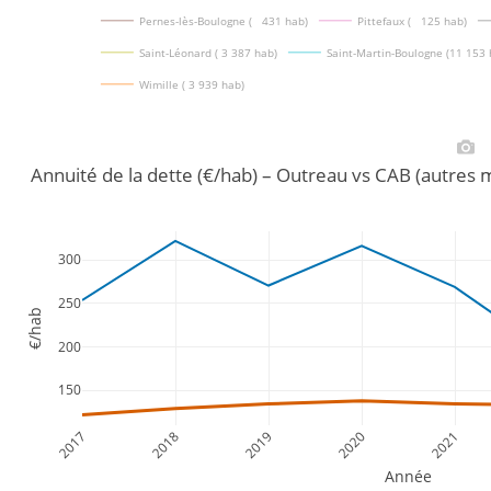
Pernes-lès-Boulogne (   431 hab)
Pittefaux (   125 hab)
Saint-Léonard ( 3 387 hab)
Saint-Martin-Boulogne (11 153 
Wimille ( 3 939 hab)
Annuité de la dette (€/hab) – Outreau vs CAB (autres
300
250
€/hab
200
150
2017
2018
2019
2020
2021
Année