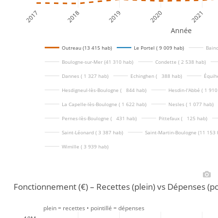
2017
2018
2019
2020
2021
Année
Outreau (13 415 hab)
Le Portel ( 9 009 hab)
Bainc
Boulogne-sur-Mer (41 310 hab)
Condette ( 2 538 hab)
Dannes ( 1 327 hab)
Echinghen (   388 hab)
Équih
Hesdigneul-lès-Boulogne (   844 hab)
Hesdin-l'Abbé ( 1 910
La Capelle-lès-Boulogne ( 1 622 hab)
Nesles ( 1 077 hab)
Pernes-lès-Boulogne (   431 hab)
Pittefaux (   125 hab)
Saint-Léonard ( 3 387 hab)
Saint-Martin-Boulogne (11 153 
Wimille ( 3 939 hab)
Fonctionnement (€) – Recettes (plein) vs Dépenses (po
plein = recettes • pointillé = dépenses