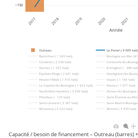
−1M
2017
2018
2019
2020
2021
Année
Outreau
Le Portel ( 9 009 hab
Baincthun ( 1 343 hab)
Boulogne-sur-Mer (41
Condette ( 2 538 hab)
Conteville-lès-Boulog
Dannes ( 1 327 hab)
Echinghen (   388 hab
Équihen-Plage ( 2 641 hab)
Hesdigneul-lès-Boulog
Hesdin-l'Abbé ( 1 910 hab)
Isques ( 1 168 hab)
La Capelle-lès-Boulogne ( 1 622 hab)
Nesles ( 1 077 hab)
Neufchâtel-Hardelot ( 3 936 hab)
Pernes-lès-Boulogne (
Pittefaux (   125 hab)
Saint-Étienne-au-Mon
Saint-Léonard ( 3 387 hab)
Saint-Martin-Boulogn
Wimereux ( 6 523 hab)
Wimille ( 3 939 hab)
Capacité / besoin de financement – Outreau (barres) 