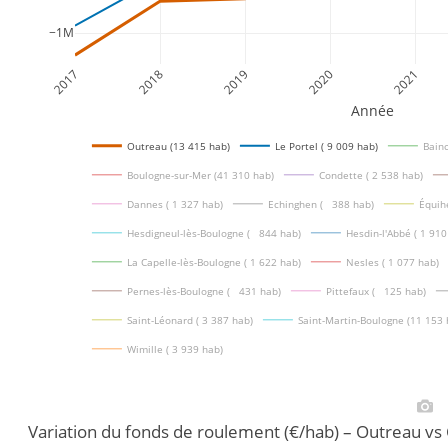
−1M
2017
2018
2019
2020
2021
Année
Outreau (13 415 hab)
Le Portel ( 9 009 hab)
Bainc
Boulogne-sur-Mer (41 310 hab)
Condette ( 2 538 hab)
Dannes ( 1 327 hab)
Echinghen (   388 hab)
Équih
Hesdigneul-lès-Boulogne (   844 hab)
Hesdin-l'Abbé ( 1 910
La Capelle-lès-Boulogne ( 1 622 hab)
Nesles ( 1 077 hab)
Pernes-lès-Boulogne (   431 hab)
Pittefaux (   125 hab)
Saint-Léonard ( 3 387 hab)
Saint-Martin-Boulogne (11 153 
Wimille ( 3 939 hab)
Variation du fonds de roulement (€/hab) – Outreau v