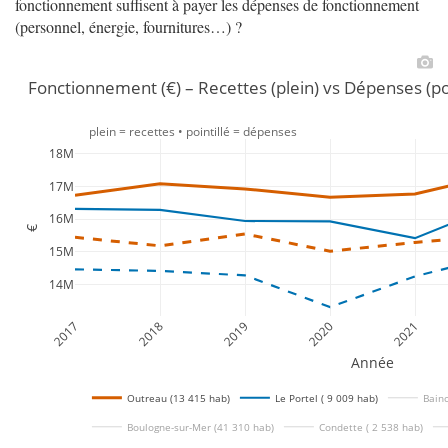
fonctionnement suffisent à payer les dépenses de fonctionnement
(personnel, énergie, fournitures…) ?
Fonctionnement (€) – Recettes (plein) vs Dépenses (po
plein = recettes • pointillé = dépenses
18M
17M
16M
€
15M
14M
2017
2018
2019
2020
2021
Année
Outreau (13 415 hab)
Le Portel ( 9 009 hab)
Bainc
Boulogne-sur-Mer (41 310 hab)
Condette ( 2 538 hab)