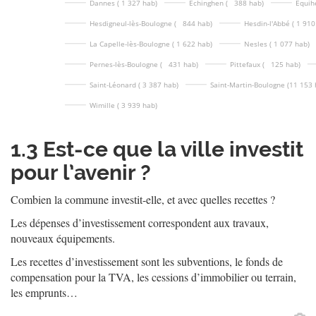
Dannes ( 1 327 hab)
Echinghen (   388 hab)
Équih
Hesdigneul-lès-Boulogne (   844 hab)
Hesdin-l'Abbé ( 1 910
La Capelle-lès-Boulogne ( 1 622 hab)
Nesles ( 1 077 hab)
Pernes-lès-Boulogne (   431 hab)
Pittefaux (   125 hab)
Saint-Léonard ( 3 387 hab)
Saint-Martin-Boulogne (11 153 
Wimille ( 3 939 hab)
1.3
Est-ce que la ville investit
pour l’avenir ?
Combien la commune investit-elle, et avec quelles recettes ?
Les dépenses d’investissement correspondent aux travaux,
nouveaux équipements.
Les recettes d’investissement sont les subventions, le fonds de
compensation pour la TVA, les cessions d’immobilier ou terrain,
les emprunts…