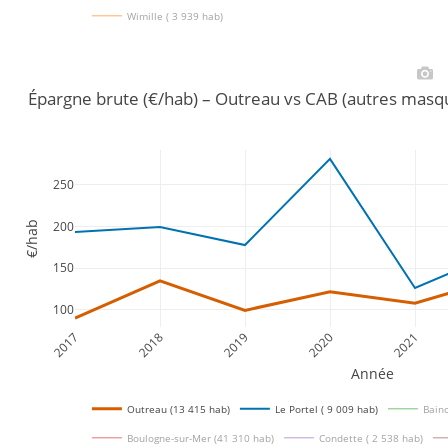
Wimille ( 3 939 hab)
Épargne brute (€/hab) – Outreau vs CAB (autres masq
250
200
€/hab
150
100
2017
2018
2019
2020
2021
Année
Outreau (13 415 hab)
Le Portel ( 9 009 hab)
Bainc
Boulogne-sur-Mer (41 310 hab)
Condette ( 2 538 hab)