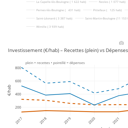
La Capelle-lès-Boulogne ( 1 622 hab)
Nesles ( 1 077 hab)
Pernes-lès-Boulogne (   431 hab)
Pittefaux (   125 hab)
Saint-Léonard ( 3 387 hab)
Saint-Martin-Boulogne (11 153 
Wimille ( 3 939 hab)
Investissement (€/hab) – Recettes (plein) vs Dépenses
plein = recettes • pointillé = dépenses
800
600
€/hab
400
200
2017
2018
2019
2020
2021